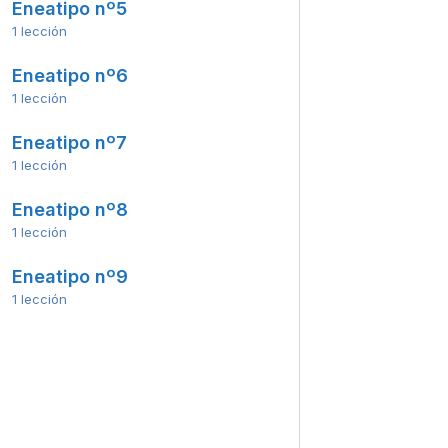
Eneatipo nº5
1 lección
Eneatipo 5: Avaricia
Eneatipo nº6
1 lección
Eneatipo 6: Miedo
Eneatipo nº7
1 lección
Eneatipo: Gula
Eneatipo nº8
1 lección
Eneatipo 8: Lujuria
Eneatipo nº9
1 lección
Eneatipo 9: Pereza